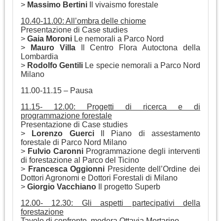
>
Massimo Bertini
Il vivaismo forestale
10.40-11.00: All’ombra delle chiome
Presentazione di Case studies
>
Gaia Moroni
Le nemorali a Parco Nord
>
Mauro Villa
Il Centro Flora Autoctona della
Lombardia
>
Rodolfo Gentili
Le specie nemorali a Parco Nord
Milano
11.00-11.15 – Pausa
11.15- 12.00: Progetti di ricerca e di
programmazione forestale
Presentazione di Case studies
>
Lorenzo Guerci
Il Piano di assestamento
forestale di Parco Nord Milano
>
Fulvio Caronni
Programmazione degli interventi
di forestazione al Parco del Ticino
>
Francesca Oggionni
Presidente dell’Ordine dei
Dottori Agronomi e Dottori Forestali di Milano
>
Giorgio Vacchiano
Il progetto Superb
12.00- 12.30: Gli aspetti partecipativi della
forestazione
Tavolo di confronto, modera Ottavia Mortarino